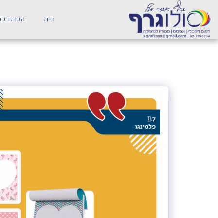
בית
הכרנו כב