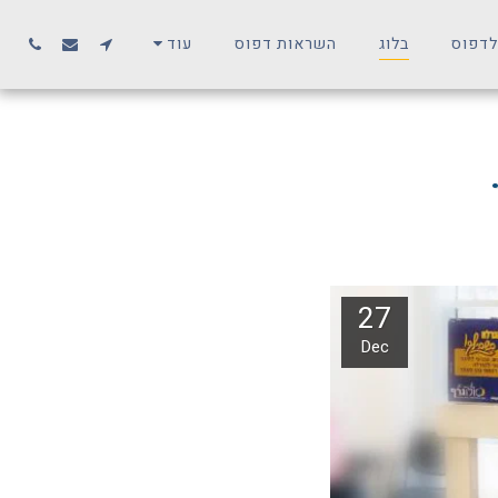
לדפוס
בלוג
השראות דפוס
עוד
27
Dec